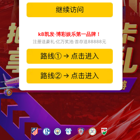
k8凯发·博彩娱乐第一品牌！
注册送豪礼·亿万奖池·首存送88888元