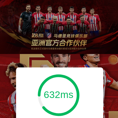
632ms